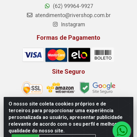
(62) 99964-9927
atendimento@rivershop.com.br
Instagram
Formas de Pagamento
Site Seguro
O nosso site coleta cookies próprios e de
terceiros para proporcionar uma experiência
Rio Vermelho Distribuição de Alimentos LTDA - Rodovia BR,
personalizada ao usuário, apresentar publicidade
153, KM 52 N 00 QD 00 LT 16 - Bairro Jardim Eldorado,
relevante de acordo com o seu perfil e melhorar a
Anápolis/GO - CEP 75.045-190 - CNPJ 10.912.900/0002-40
qualidade do nosso site.