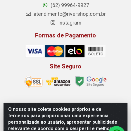
(62) 99964-9927
atendimento@rivershop.com.br
Instagram
Formas de Pagamento
Site Seguro
Rio Vermelho Distribuição de Alimentos LTDA - Rodovia
O nosso site coleta cookies próprios e de
BR, 153, KM 52 N 00 QD 00 LT 16 - Bairro Jardim
terceiros para proporcionar uma experiência
Eldorado, Anápolis/GO - CEP 75.045-190 - CNPJ
personalizada ao usuário, apresentar publicidade
10.912.900/0002-40
relevante de acordo com o seu perfil e melhorar a