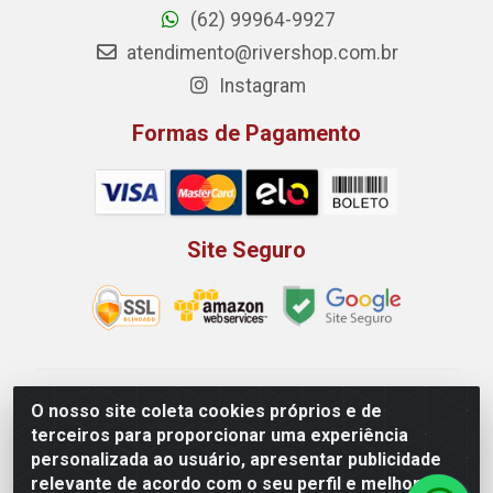
(62) 99964-9927
atendimento@rivershop.com.br
Instagram
Formas de Pagamento
Site Seguro
Rio Vermelho Distribuição de Alimentos LTDA - Rodovia
O nosso site coleta cookies próprios e de
BR, 153, KM 52 N 00 QD 00 LT 16 - Bairro Jardim
terceiros para proporcionar uma experiência
Eldorado, Anápolis/GO - CEP 75.045-190 - CNPJ
personalizada ao usuário, apresentar publicidade
10.912.900/0002-40
relevante de acordo com o seu perfil e melhorar a