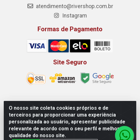
atendimento@rivershop.com.br
Instagram
Formas de Pagamento
Site Seguro
Rio Vermelho Distribuição de Alimentos LTDA - Rodovia
O nosso site coleta cookies próprios e de
BR, 153, KM 52 N 00 QD 00 LT 16 - Bairro Jardim
terceiros para proporcionar uma experiência
Eldorado, Anápolis/GO - CEP 75.045-190 - CNPJ
personalizada ao usuário, apresentar publicidade
10.912.900/0002-40
relevante de acordo com o seu perfil e melhorar a
qualidade do nosso site.