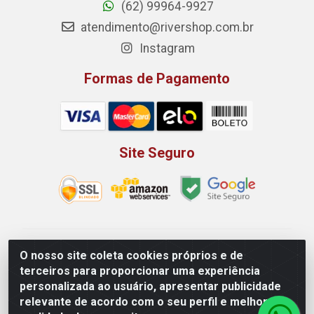
(62) 99964-9927
atendimento@rivershop.com.br
Instagram
Formas de Pagamento
Site Seguro
Rio Vermelho Distribuição de Alimentos LTDA - Rodovia
O nosso site coleta cookies próprios e de
BR, 153, KM 52 N 00 QD 00 LT 16 - Bairro Jardim
terceiros para proporcionar uma experiência
Eldorado, Anápolis/GO - CEP 75.045-190 - CNPJ
personalizada ao usuário, apresentar publicidade
10.912.900/0002-40
relevante de acordo com o seu perfil e melhorar a