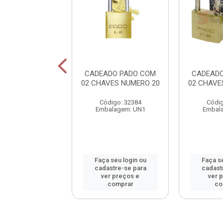
DO PADO COM
CADEADO PADO COM
CADEADO
VES NUMERO 35
02 CHAVES NUMERO 20
02 CHAVE
SM
Código: 32384
Códig
digo: 32391
Embalagem: UN1
Embal
alagem: UN1
 seu login ou
Faça seu login ou
Faça se
astre-se para
cadastre-se para
cadast
er preços e
ver preços e
ver 
comprar
comprar
co