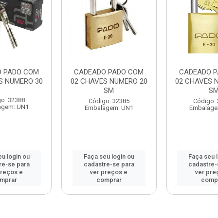
 PADO COM
CADEADO PADO COM
CADEADO 
S NUMERO 30
02 CHAVES NUMERO 20
02 CHAVES 
SM
S
o: 32388
Código: 32385
Código:
agem: UN1
Embalagem: UN1
Embalage
u login ou
Faça seu login ou
Faça seu 
re-se para
cadastre-se para
cadastre-
preços e
ver preços e
ver pre
mprar
comprar
comp