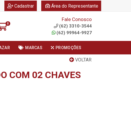
|
|
Cadastrar
Área do Representante
Fale Conosco
0
(62) 3310-3544
(62) 99964-9927
AZAR
MARCAS
PROMOÇÕES
VOLTAR
O COM 02 CHAVES