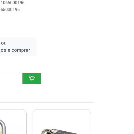
891065000196
1065000196
 ou
ços e comprar