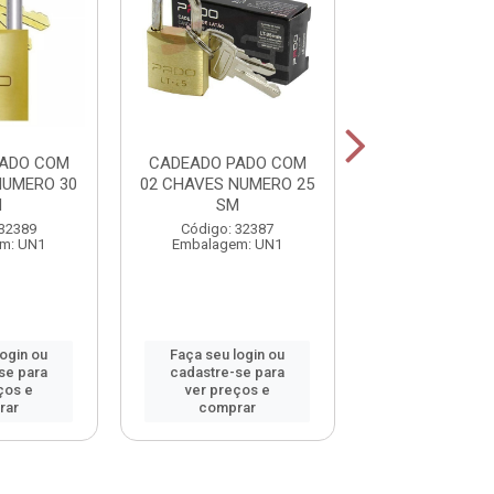
PADO COM
CADEADO PADO COM
CADEADO PA
NUMERO 30
02 CHAVES NUMERO 25
02 CHAVES NU
M
SM
SM
 32389
Código: 32387
Código: 32
m: UN1
Embalagem: UN1
Embalagem:
login ou
Faça seu login ou
Faça seu log
se para
cadastre-se para
cadastre-se 
ços e
ver preços e
ver preços
rar
comprar
comprar