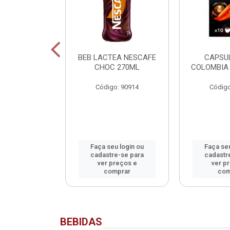
SCAFE
BEB LACTEA NESCAFE
CAPSU
NADO SACHET
CHOC 270ML
COLOMBIA 
40G
Código: 90914
Código
o: 90913
u login ou
Faça seu login ou
Faça seu
e-se para
cadastre-se para
cadastr
reços e
ver preços e
ver p
mprar
comprar
com
BEBIDAS