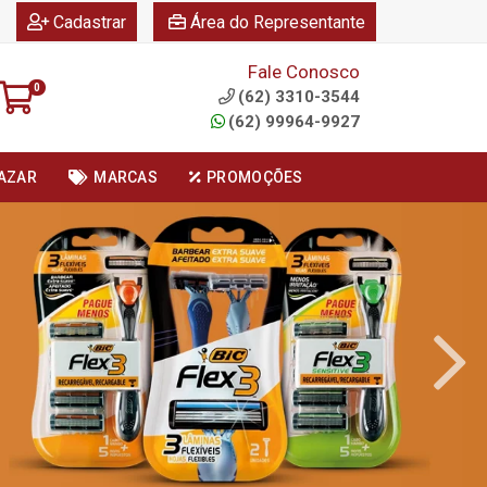
|
|
Cadastrar
Área do Representante
Fale Conosco
0
(62) 3310-3544
(62) 99964-9927
AZAR
MARCAS
PROMOÇÕES