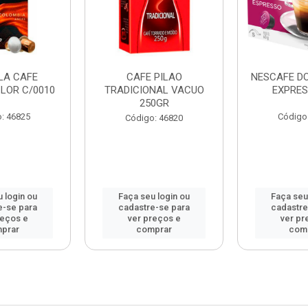
LA CAFE
CAFE PILAO
NESCAFE D
LOR C/0010
TRADICIONAL VACUO
EXPRES
250GR
: 46825
Código
Código: 46820
 login ou
Faça seu login ou
Faça seu
e-se para
cadastre-se para
cadastre
reços e
ver preços e
ver pr
prar
comprar
com