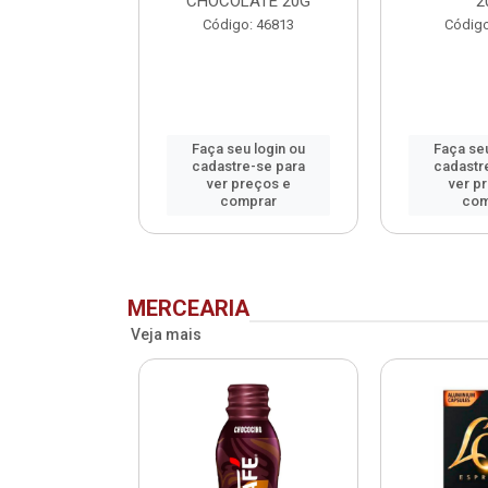
CHOCOLATE 20G
2
o: 75993
Código: 46813
Código
u login ou
Faça seu login ou
Faça seu
e-se para
cadastre-se para
cadastr
reços e
ver preços e
ver p
mprar
comprar
com
MERCEARIA
Veja mais