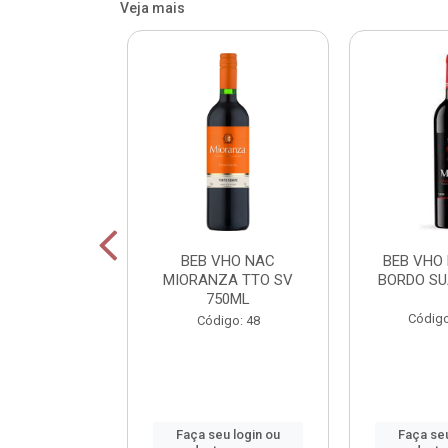
Veja mais
OR FIU FIU
BEB VHO NAC
BEB VHO
OS 750ML
MIORANZA TTO SV
BORDO SU
750ML
o: 42400
Código
Código: 48
u login ou
Faça seu login ou
Faça seu