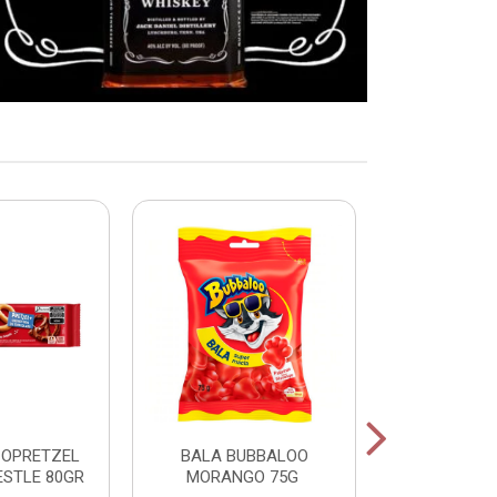
COPRETZEL
BALA BUBBALOO
CHICLE
ESTLE 80GR
MORANGO 75G
HORTELA