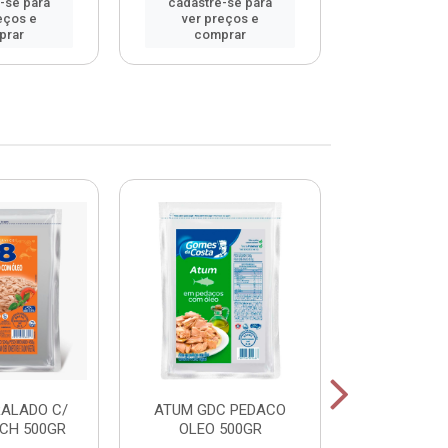
-se para
cadastre-se para
cadastre
eços e
ver preços e
ver pr
prar
comprar
comp
RALADO C/
ATUM GDC PEDACO
ATUM GDC
CH 500GR
OLEO 500GR
OLEO 