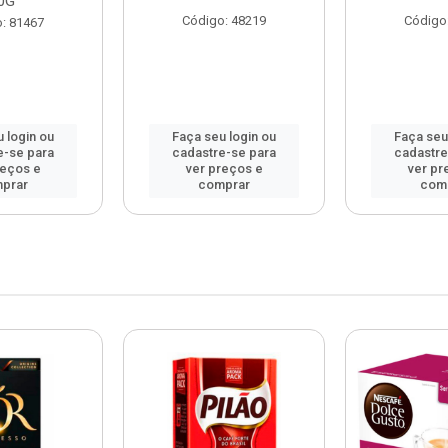
0G
Código: 48219
Código
: 81467
 login ou
Faça seu login ou
Faça seu
e-se para
cadastre-se para
cadastre
reços e
ver preços e
ver pr
prar
comprar
com