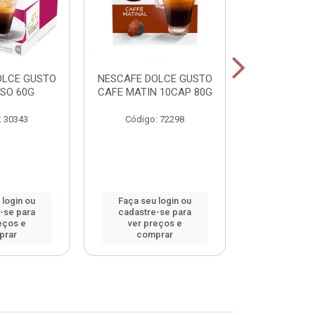
OLCE GUSTO
NESCAFE DOLCE GUSTO
NESCAFE DO
SO 60G
CAFE MATIN 10CAP 80G
LAT MACCHI
: 30343
Código: 72298
Código:
 login ou
Faça seu login ou
Faça seu 
-se para
cadastre-se para
cadastre
eços e
ver preços e
ver pr
prar
comprar
comp