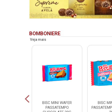
BOMBONIERE
Veja mais
RIDENT BAG
BISC MINI WAFER
BISC MI
 LV + PG -
PASSATEMPO
PASSATEM