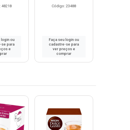
: 48218
Código: 23488
Código
 login ou
Faça seu login ou
Faça seu 
-se para
cadastre-se para
cadastre
eços e
ver preços e
ver pr
prar
comprar
comp