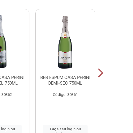
CASA PERINI
BEB ESPUM CASA PERINI
BEB ESPUM C
L 750ML
DEMI-SEC 750ML
BRUT ROS
: 30362
Código: 30361
Código:
 login ou
Faça seu login ou
Faça seu 