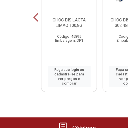
HO BAUDUCCO
CHOC BIS LACTA
CHOC BI
S CHOCOLATE
LIMAO 100,8G
302,4
40G
Código: 45895
Códig
digo: 800976
Embalagem: DP1
Embal
alagem: DP16
 seu login ou
Faça seu login ou
Faça se
astre-se para
cadastre-se para
cadast
er preços e
ver preços e
ver 
comprar
comprar
co