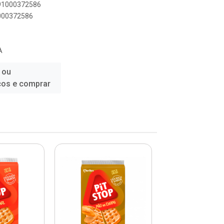
891000372586
1000372586
A
 ou
ços e comprar