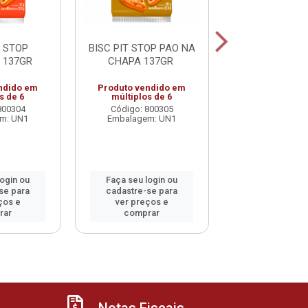
T STOP
BISC PIT STOP PAO NA
BOLINHO BAU
 137GR
CHAPA 137GR
GOTAS CHOC
40G
ndido em
Produto vendido em
Código: 800
s de 6
múltiplos de 6
Embalagem: 
800304
Código: 800305
m: UN1
Embalagem: UN1
Faça seu log
cadastre-se 
login ou
Faça seu login ou
ver preços
se para
cadastre-se para
comprar
ços e
ver preços e
rar
comprar