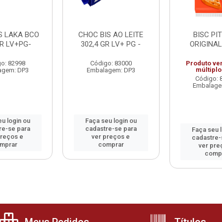
S LAKA BCO
CHOC BIS AO LEITE
BISC PI
GR LV+PG-
302,4 GR LV+ PG -
ORIGINAL
o: 82998
Código: 83000
Produto ve
múltiplo
agem: DP3
Embalagem: DP3
Código: 
Embalage
u login ou
Faça seu login ou
re-se para
cadastre-se para
Faça seu 
preços e
ver preços e
cadastre-
mprar
comprar
ver pre
comp