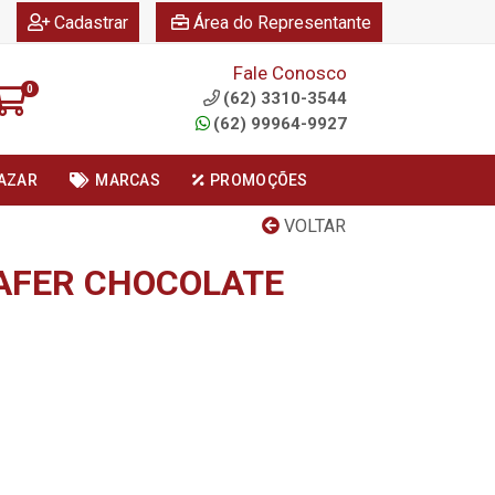
|
|
Cadastrar
Área do Representante
Fale Conosco
0
(62) 3310-3544
(62) 99964-9927
AZAR
MARCAS
PROMOÇÕES
VOLTAR
AFER CHOCOLATE