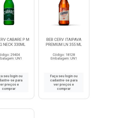
ERV CABARE P M
BEB CERV ITAIPAVA
G NECK 330ML
PREMIUM LN 355 ML
ódigo: 29404
Código: 18128
balagem: UN1
Embalagem: UN1
a seu login ou
Faça seu login ou
dastre-se para
cadastre-se para
ver preços e
ver preços e
comprar
comprar