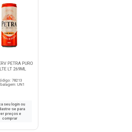
ERV PETRA PURO
LTE LT 269ML
ódigo: 78213
balagem: UN1
a seu login ou
dastre-se para
ver preços e
comprar