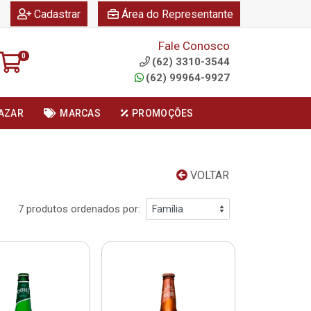
|
|
Cadastrar
Área do Representante
Fale Conosco
0
(62) 3310-3544
(62) 99964-9927
AZAR
MARCAS
PROMOÇÕES
VOLTAR
7 produtos ordenados por: