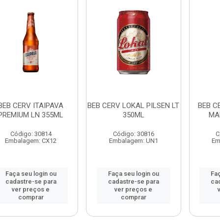
BEB CERV ITAIPAVA
BEB CERV LOKAL PILSEN LT
BEB C
PREMIUM LN 355ML
350ML
MA
Código: 30814
Código: 30816
C
Embalagem: CX12
Embalagem: UN1
Em
Faça seu login ou
Faça seu login ou
Faç
cadastre-se para
cadastre-se para
ca
ver preços e
ver preços e
comprar
comprar