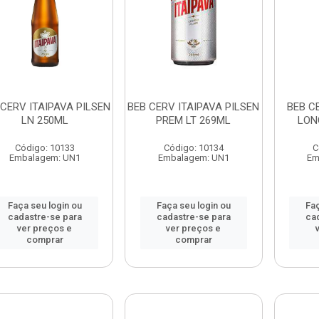
 CERV ITAIPAVA PILSEN
BEB CERV ITAIPAVA PILSEN
BEB C
LN 250ML
PREM LT 269ML
LON
Código: 10133
Código: 10134
C
Embalagem: UN1
Embalagem: UN1
Em
Faça seu login ou
Faça seu login ou
Faç
cadastre-se para
cadastre-se para
ca
ver preços e
ver preços e
comprar
comprar