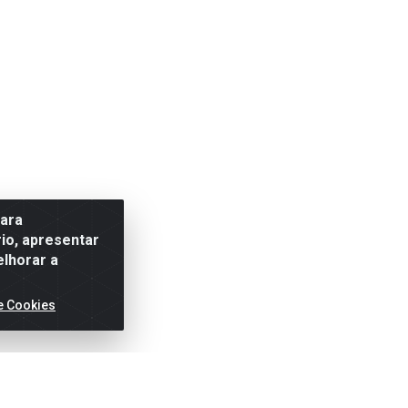
para
io, apresentar
elhorar a
e Cookies