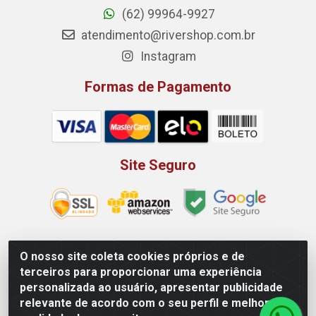
(62) 99964-9927
atendimento@rivershop.com.br
Instagram
Formas de Pagamento
Site Seguro
O nosso site coleta cookies próprios e de
Rio Vermelho Distribuição de Alimentos LTDA - Rodovia BR,
terceiros para proporcionar uma experiência
153, KM 52 N 00 QD 00 LT 16 - Bairro Jardim Eldorado,
personalizada ao usuário, apresentar publicidade
Anápolis/GO - CEP 75.045-190 - CNPJ 10.912.900/0002-40
relevante de acordo com o seu perfil e melhorar a