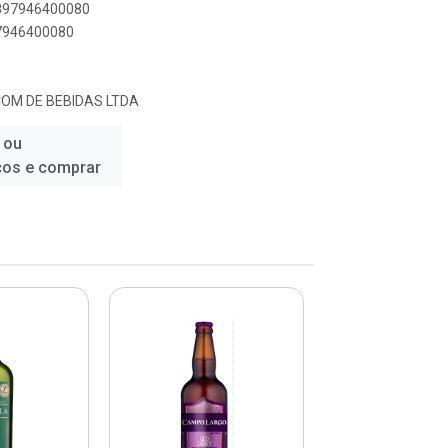
7897946400080
97946400080
COM DE BEBIDAS LTDA
 ou
ços e comprar