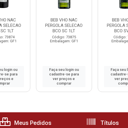
VHO NAC
BEB VHO NAC
BEB VH
A SELECAO
PERGOLA SELECAO
PERGOLA 
 SC 1LT
BCO SC 1LT
BCO SV
o: 73874
Código: 73875
Código:
agem: GF1
Embalagem: GF1
Embalage
u login ou
Faça seu login ou
Faça seu 
re-se para
cadastre-se para
cadastre-
preços e
ver preços e
ver pre
mprar
comprar
comp
Meus Pedidos
Títulos