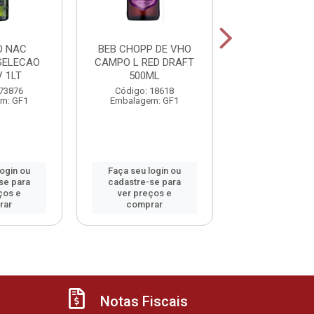
O NAC
BEB CHOPP DE VHO
BEB VHO 
SELECAO
CAMPO L RED DRAFT
MIORANZA B
 1LT
500ML
750ML
 73876
Código: 18618
Código: 1
m: GF1
Embalagem: GF1
Embalagem:
login ou
Faça seu login ou
Faça seu log
se para
cadastre-se para
cadastre-se 
ços e
ver preços e
ver preços
rar
comprar
comprar
Notas Fiscais