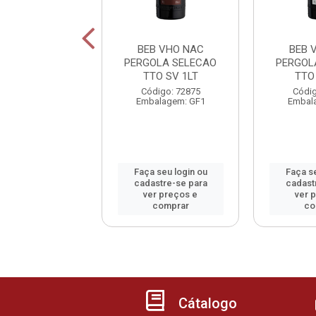
B VHO NAC
BEB VHO NAC
BEB 
ANZA BCO SC
PERGOLA SELECAO
PERGOL
750ML
TTO SV 1LT
TTO
Código: 15
Código: 72875
Códig
alagem: GF1
Embalagem: GF1
Embal
 seu login ou
Faça seu login ou
Faça se
astre-se para
cadastre-se para
cadast
er preços e
ver preços e
ver 
comprar
comprar
co
Cátalogo