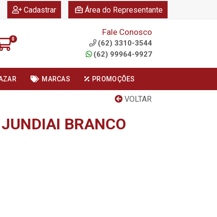
|
|
Cadastrar
Área do Representante
Fale Conosco
0
(62) 3310-3544
(62) 99964-9927
AZAR
MARCAS
PROMOÇÕES
VOLTAR
 JUNDIAI BRANCO