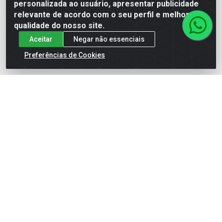
personalizada ao usuário, apresentar publicidade
(62) 99964-9927
relevante de acordo com o seu perfil e melhorar a
atendimento@rivershop.com.br
qualidade do nosso site.
Instagram
Aceitar
Negar não essenciais
Preferências de Cookies
Formas de Pagamento
Site Seguro
Rio Vermelho Distribuição de Alimentos LTDA - Rodovia BR,
153, KM 52 N 00 QD 00 LT 16 - Bairro Jardim Eldorado,
Anápolis/GO - CEP 75.045-190 - CNPJ 10.912.900/0002-40