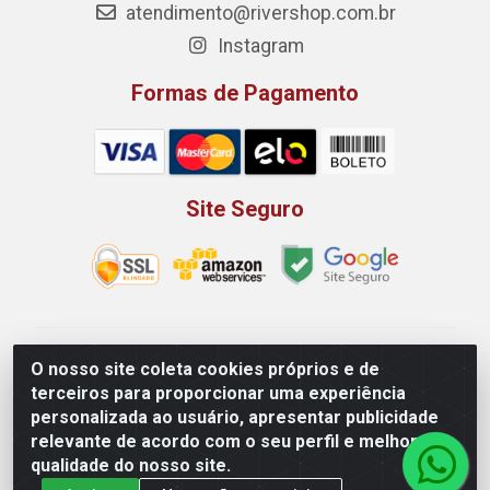
atendimento@rivershop.com.br
Instagram
Formas de Pagamento
Site Seguro
Rio Vermelho Distribuição de Alimentos LTDA - Rodovia
O nosso site coleta cookies próprios e de
BR, 153, KM 52 N 00 QD 00 LT 16 - Bairro Jardim
terceiros para proporcionar uma experiência
Eldorado, Anápolis/GO - CEP 75.045-190 - CNPJ
personalizada ao usuário, apresentar publicidade
10.912.900/0002-40
relevante de acordo com o seu perfil e melhorar a
qualidade do nosso site.