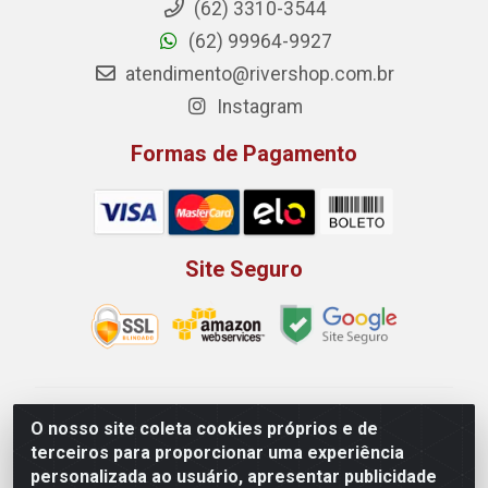
(62) 3310-3544
(62) 99964-9927
atendimento@rivershop.com.br
Instagram
Formas de Pagamento
Site Seguro
Rio Vermelho Distribuição de Alimentos LTDA - Rodovia
O nosso site coleta cookies próprios e de
BR, 153, KM 52 N 00 QD 00 LT 16 - Bairro Jardim
terceiros para proporcionar uma experiência
Eldorado, Anápolis/GO - CEP 75.045-190 - CNPJ
personalizada ao usuário, apresentar publicidade