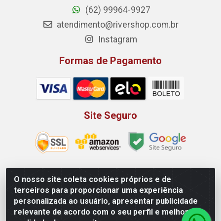
(62) 99964-9927
atendimento@rivershop.com.br
Instagram
Formas de Pagamento
Site Seguro
O nosso site coleta cookies próprios e de
Rio Vermelho Distribuição de Alimentos LTDA - Rodovia BR,
terceiros para proporcionar uma experiência
153, KM 52 N 00 QD 00 LT 16 - Bairro Jardim Eldorado,
personalizada ao usuário, apresentar publicidade
Anápolis/GO - CEP 75.045-190 - CNPJ 10.912.900/0002-40
relevante de acordo com o seu perfil e melhorar a