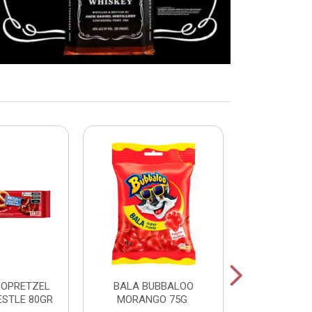
COPRETZEL
BALA BUBBALOO
CHICLE
ESTLE 80GR
MORANGO 75G
HORTELA