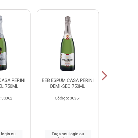
CASA PERINI
BEB ESPUM CASA PERINI
BEB ESPUM C
L 750ML
DEMI-SEC 750ML
BRUT CHAM
: 30362
Código: 30361
Código:
 login ou
Faça seu login ou
Faça seu 