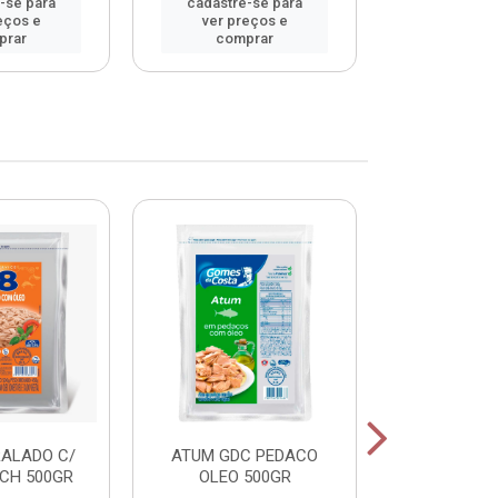
-se para
cadastre-se para
cadastre
eços e
ver preços e
ver pr
prar
comprar
comp
RALADO C/
ATUM GDC PEDACO
ATUM GDC
CH 500GR
OLEO 500GR
OLEO 