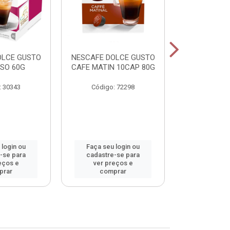
OLCE GUSTO
NESCAFE DOLCE GUSTO
NESCAFE DO
SO 60G
CAFE MATIN 10CAP 80G
LAT MACCHI
: 30343
Código: 72298
Código:
 login ou
Faça seu login ou
Faça seu 
-se para
cadastre-se para
cadastre
eços e
ver preços e
ver pr
prar
comprar
comp