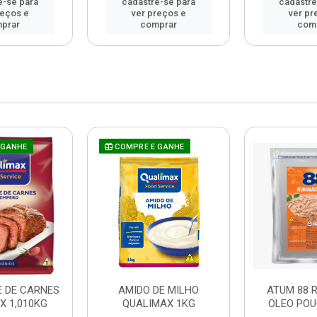
e-se para
cadastre-se para
cadastre
reços e
ver preços e
ver pr
prar
comprar
com
 GANHE
COMPRE E GANHE
 DE CARNES
AMIDO DE MILHO
ATUM 88 
X 1,010KG
QUALIMAX 1KG
OLEO POU