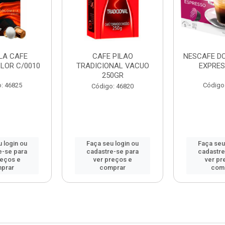
LA CAFE
CAFE PILAO
NESCAFE D
LOR C/0010
TRADICIONAL VACUO
EXPRES
250GR
: 46825
Código
Código: 46820
 login ou
Faça seu login ou
Faça seu
e-se para
cadastre-se para
cadastre
reços e
ver preços e
ver pr
prar
comprar
com