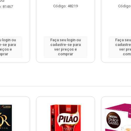
0G
Código: 48219
Código
: 81467
 login ou
Faça seu login ou
Faça seu
e-se para
cadastre-se para
cadastre
reços e
ver preços e
ver pr
prar
comprar
com