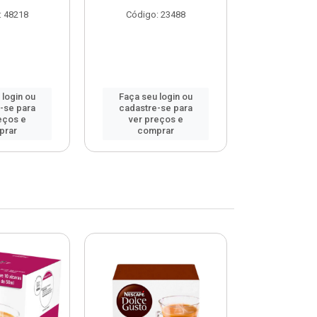
: 48218
Código: 23488
Código
 login ou
Faça seu login ou
Faça seu 
-se para
cadastre-se para
cadastre
eços e
ver preços e
ver pr
prar
comprar
comp