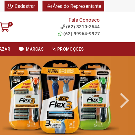
|
|
Cadastrar
Área do Representante
Fale Conosco
0
(62) 3310-3544
(62) 99964-9927
AZAR
MARCAS
PROMOÇÕES