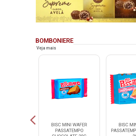
BOMBONIERE
Veja mais
RIDENT BAG
BISC MINI WAFER
BISC MI
 LV + PG -
PASSATEMPO
PASSATEM