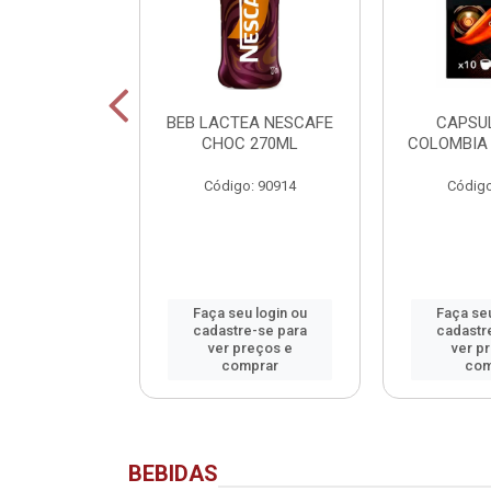
SCAFE
BEB LACTEA NESCAFE
CAPSU
NADO SACHET
CHOC 270ML
COLOMBIA 
40G
Código: 90914
Código
o: 90913
u login ou
Faça seu login ou
Faça seu
e-se para
cadastre-se para
cadastr
reços e
ver preços e
ver p
mprar
comprar
com
BEBIDAS