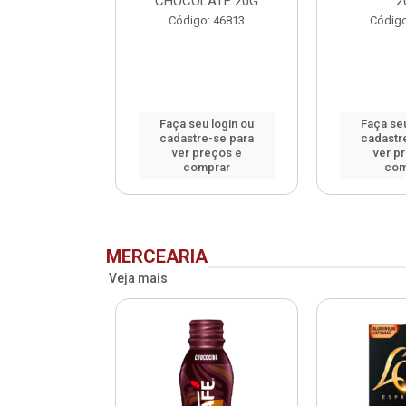
CHOCOLATE 20G
2
o: 75993
Código: 46813
Código
u login ou
Faça seu login ou
Faça seu
e-se para
cadastre-se para
cadastr
reços e
ver preços e
ver p
mprar
comprar
com
MERCEARIA
Veja mais