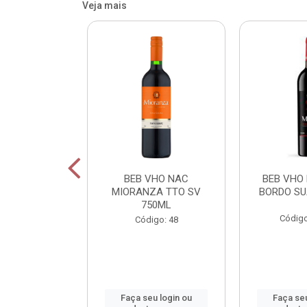
Veja mais
OR FIU FIU
BEB VHO NAC
BEB VHO
A DE LIMAO
MIORANZA TTO SV
BORDO SU
50M
750ML
Código
: 800165
Código: 48
u login ou
Faça seu login ou
Faça seu