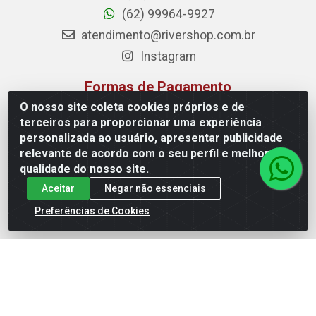
(62) 99964-9927
atendimento@rivershop.com.br
Instagram
Formas de Pagamento
O nosso site coleta cookies próprios e de
terceiros para proporcionar uma experiência
personalizada ao usuário, apresentar publicidade
relevante de acordo com o seu perfil e melhorar a
Site Seguro
qualidade do nosso site.
Aceitar
Negar não essenciais
Preferências de Cookies
Rio Vermelho Distribuição de Alimentos LTDA - Rodovia BR,
153, KM 52 N 00 QD 00 LT 16 - Bairro Jardim Eldorado,
Anápolis/GO - CEP 75.045-190 - CNPJ 10.912.900/0002-40