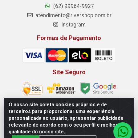
(62) 99964-9927
atendimento@rivershop.com.br
Instagram
Formas de Pagamento
Site Seguro
O nosso site coleta cookies próprios e de
terceiros para proporcionar uma experiência
Rio Vermelho Distribuição de Alimentos LTDA - Rodovia BR,
personalizada ao usuário, apresentar publicidade
153, KM 52 N 00 QD 00 LT 16 - Bairro Jardim Eldorado,
relevante de acordo com o seu perfil e melhorar a
Anápolis/GO - CEP 75.045-190 - CNPJ 10.912.900/0002-40
qualidade do nosso site.