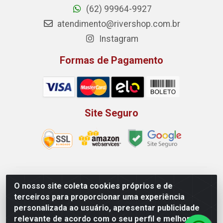
(62) 99964-9927
atendimento@rivershop.com.br
Instagram
Formas de Pagamento
Site Seguro
Rio Vermelho Distribuição de Alimentos LTDA - Rodovia
O nosso site coleta cookies próprios e de
BR, 153, KM 52 N 00 QD 00 LT 16 - Bairro Jardim
terceiros para proporcionar uma experiência
Eldorado, Anápolis/GO - CEP 75.045-190 - CNPJ
personalizada ao usuário, apresentar publicidade
10.912.900/0002-40
relevante de acordo com o seu perfil e melhorar a