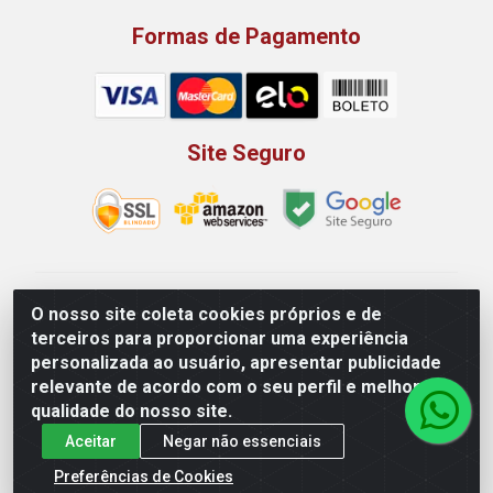
Formas de Pagamento
Site Seguro
Rio Vermelho Distribuição de Alimentos LTDA - Rodovia
O nosso site coleta cookies próprios e de
BR, 153, KM 52 N 00 QD 00 LT 16 - Bairro Jardim
terceiros para proporcionar uma experiência
Eldorado, Anápolis/GO - CEP 75.045-190 - CNPJ
personalizada ao usuário, apresentar publicidade
10.912.900/0002-40
relevante de acordo com o seu perfil e melhorar a
qualidade do nosso site.
Aceitar
Negar não essenciais
Preferências de Cookies