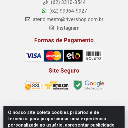
(62) 3310-3544
(62) 99964-9927
atendimento@rivershop.com.br
Instagram
Formas de Pagamento
Site Seguro
Rio Vermelho Distribuição de Alimentos LTDA - Rodovia
O nosso site coleta cookies próprios e de
BR, 153, KM 52 N 00 QD 00 LT 16 - Bairro Jardim
terceiros para proporcionar uma experiência
Eldorado, Anápolis/GO - CEP 75.045-190 - CNPJ
personalizada ao usuário, apresentar publicidade