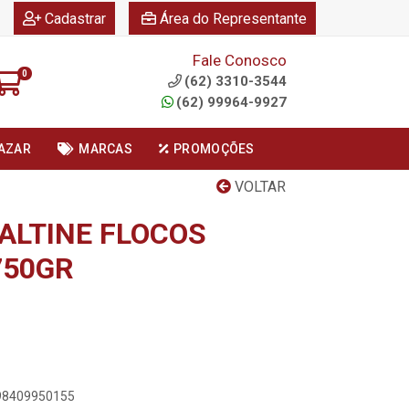
|
|
Cadastrar
Área do Representante
Fale Conosco
0
(62) 3310-3544
(62) 99964-9927
AZAR
MARCAS
PROMOÇÕES
VOLTAR
LTINE FLOCOS
750GR
898409950155