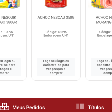
 NESQUIK
ACHOC NESCAU 350G
ACHOC N
GO 380GR
MORANG
o: 10095
Código: 42595
Código:
agem: UN1
Embalagem: UN1
Embalage
u login ou
Faça seu login ou
Faça seu 
re-se para
cadastre-se para
cadastre-
preços e
ver preços e
ver pre
mprar
comprar
comp
Meus Pedidos
Títulos