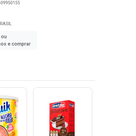
8409950155
RASIL
 ou
ços e comprar