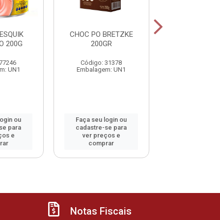
ESQUIK
CHOC PO BRETZKE
ACHOC TO
O 200G
200GR
ORIGINAL 2
 77246
Código: 31378
Código: 2
m: UN1
Embalagem: UN1
Embalagem: 
login ou
Faça seu login ou
Faça seu log
se para
cadastre-se para
cadastre-se 
ços e
ver preços e
ver preços
rar
comprar
comprar
Notas Fiscais