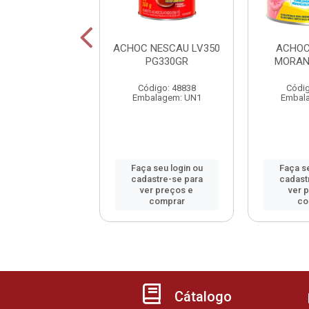
HOC TODDY
ACHOC NESCAU LV350
ACHOC
GINAL 200GR
PG330GR
MORAN
Código: 22
Código: 48838
Códig
alagem: CX24
Embalagem: UN1
Embal
 seu login ou
Faça seu login ou
Faça se
astre-se para
cadastre-se para
cadast
er preços e
ver preços e
ver 
comprar
comprar
co
Cátalogo