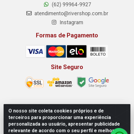
(62) 99964-9927
atendimento@rivershop.com.br
Instagram
Formas de Pagamento
Site Seguro
Rio Vermelho Distribuição de Alimentos LTDA - Rodovia
O nosso site coleta cookies próprios e de
BR, 153, KM 52 N 00 QD 00 LT 16 - Bairro Jardim
terceiros para proporcionar uma experiência
Eldorado, Anápolis/GO - CEP 75.045-190 - CNPJ
personalizada ao usuário, apresentar publicidade
10.912.900/0002-40
relevante de acordo com o seu perfil e melhorar a