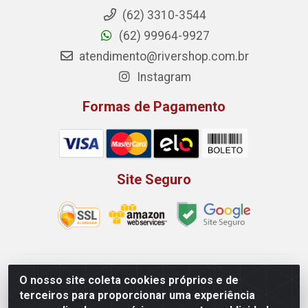
(62) 3310-3544
(62) 99964-9927
atendimento@rivershop.com.br
Instagram
Formas de Pagamento
Site Seguro
Rio Vermelho Distribuição de Alimentos LTDA - Rodovia
O nosso site coleta cookies próprios e de
BR, 153, KM 52 N 00 QD 00 LT 16 - Bairro Jardim
terceiros para proporcionar uma experiência
Eldorado, Anápolis/GO - CEP 75.045-190 - CNPJ