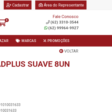
|
|
Cadastrar
Área do Representante
Fale Conosco
0
(62) 3310-3544
(62) 99964-9927
AZAR
MARCAS
PROMOÇÕES
VOLTAR
 ADPLUS SUAVE 8UN
891010031633
1010031633