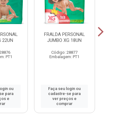
ERSONAL
FRALDA PERSONAL
FRALDA PER
 22UN
JUMBO XG 18UN
JUMBO XXG 
 28876
Código: 28877
Código: 28
m: PT1
Embalagem: PT1
Embalagem:
login ou
Faça seu login ou
Faça seu log
se para
cadastre-se para
cadastre-se 
ços e
ver preços e
ver preços
rar
comprar
comprar