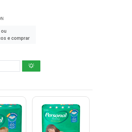
ON
 ou
ços e comprar