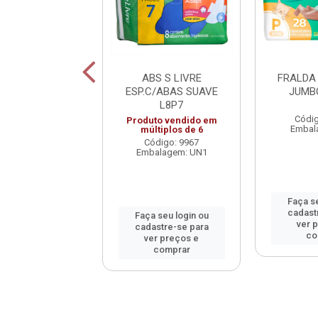
DA PERSONAL
ABS S LIVRE
FRALDA
BO XXG 16UN
ESP.C/ABAS SUAVE
JUMB
L8P7
digo: 28878
Códig
Produto vendido em
alagem: PT1
Embal
múltiplos de 6
Código: 9967
Embalagem: UN1
 seu login ou
Faça se
astre-se para
cadast
Faça seu login ou
er preços e
ver 
cadastre-se para
comprar
co
ver preços e
comprar