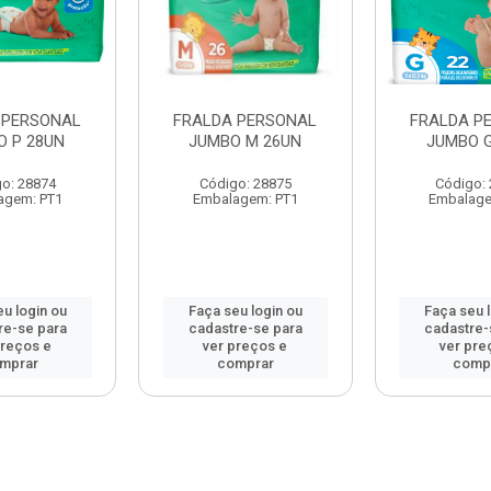
 PERSONAL
FRALDA PERSONAL
FRALDA P
O P 28UN
JUMBO M 26UN
JUMBO G
o: 28874
Código: 28875
Código:
agem: PT1
Embalagem: PT1
Embalage
u login ou
Faça seu login ou
Faça seu 
re-se para
cadastre-se para
cadastre-
preços e
ver preços e
ver pre
mprar
comprar
comp