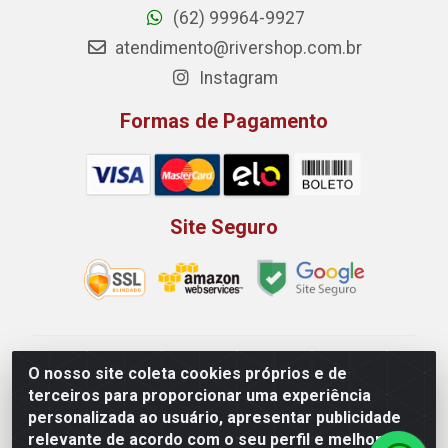
(62) 99964-9927
atendimento@rivershop.com.br
Instagram
Formas de Pagamento
Site Seguro
Rio Vermelho Distribuição de Alimentos LTDA - Rodovia
O nosso site coleta cookies próprios e de
BR, 153, KM 52 N 00 QD 00 LT 16 - Bairro Jardim
terceiros para proporcionar uma experiência
Eldorado, Anápolis/GO - CEP 75.045-190 - CNPJ
personalizada ao usuário, apresentar publicidade
10.912.900/0002-40
relevante de acordo com o seu perfil e melhorar a