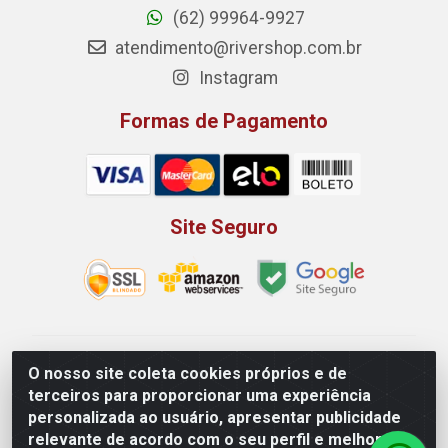
(62) 99964-9927
atendimento@rivershop.com.br
Instagram
Formas de Pagamento
Site Seguro
Rio Vermelho Distribuição de Alimentos LTDA - Rodovia
O nosso site coleta cookies próprios e de
BR, 153, KM 52 N 00 QD 00 LT 16 - Bairro Jardim
terceiros para proporcionar uma experiência
Eldorado, Anápolis/GO - CEP 75.045-190 - CNPJ
personalizada ao usuário, apresentar publicidade
10.912.900/0002-40
relevante de acordo com o seu perfil e melhorar a