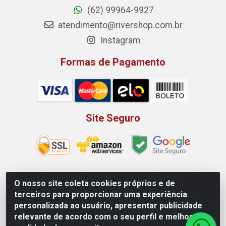
(62) 99964-9927
atendimento@rivershop.com.br
Instagram
Formas de Pagamento
Site Seguro
O nosso site coleta cookies próprios e de
Rio Vermelho Distribuição de Alimentos LTDA - Rodovia BR,
terceiros para proporcionar uma experiência
153, KM 52 N 00 QD 00 LT 16 - Bairro Jardim Eldorado,
personalizada ao usuário, apresentar publicidade
Anápolis/GO - CEP 75.045-190 - CNPJ 10.912.900/0002-40
relevante de acordo com o seu perfil e melhorar a