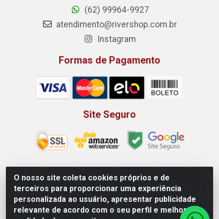
(62) 99964-9927
atendimento@rivershop.com.br
Instagram
Formas de Pagamento
Site Seguro
O nosso site coleta cookies próprios e de
Rio Vermelho Distribuição de Alimentos LTDA - Rodovia BR,
terceiros para proporcionar uma experiência
153, KM 52 N 00 QD 00 LT 16 - Bairro Jardim Eldorado,
personalizada ao usuário, apresentar publicidade
Anápolis/GO - CEP 75.045-190 - CNPJ 10.912.900/0002-40
relevante de acordo com o seu perfil e melhorar a