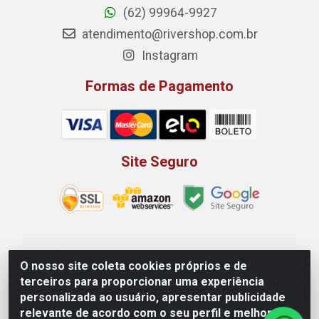
(62) 99964-9927
atendimento@rivershop.com.br
Instagram
Formas de Pagamento
Site Seguro
Rio Vermelho Distribuição de Alimentos LTDA - Rodovia
O nosso site coleta cookies próprios e de
BR, 153, KM 52 N 00 QD 00 LT 16 - Bairro Jardim
terceiros para proporcionar uma experiência
Eldorado, Anápolis/GO - CEP 75.045-190 - CNPJ
personalizada ao usuário, apresentar publicidade
10.912.900/0002-40
relevante de acordo com o seu perfil e melhorar a