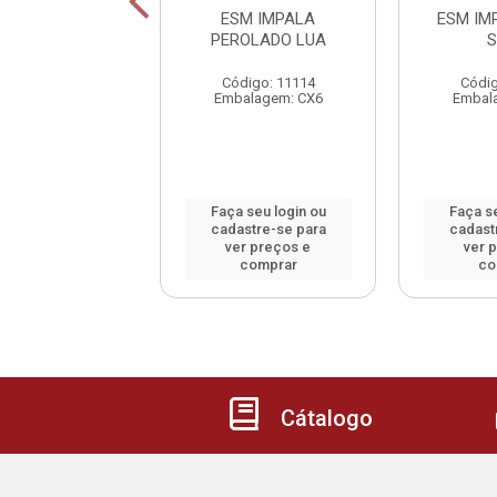
IMPALA SUPER
ESM IMPALA
ESM IM
BRILHO
PEROLADO LUA
S
digo: 11120
Código: 11114
Códig
alagem: CX6
Embalagem: CX6
Embal
 seu login ou
Faça seu login ou
Faça se
astre-se para
cadastre-se para
cadast
er preços e
ver preços e
ver 
comprar
comprar
co
Cátalogo