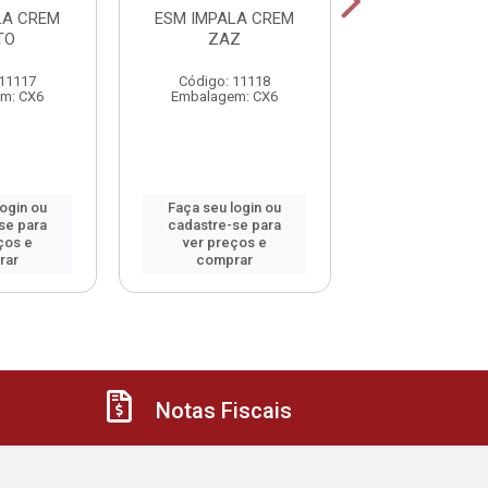
LA CREM
ESM IMPALA CREM
ESM IMPALA 
TO
ZAZ
BRILHO
 11117
Código: 11118
Código: 11
m: CX6
Embalagem: CX6
Embalagem:
login ou
Faça seu login ou
Faça seu log
se para
cadastre-se para
cadastre-se 
ços e
ver preços e
ver preços
rar
comprar
comprar
Notas Fiscais