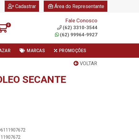
|
|
Cadastrar
Área do Representante
Fale Conosco
0
(62) 3310-3544
(62) 99964-9927
AZAR
MARCAS
PROMOÇÕES
VOLTAR
OLEO SECANTE
896111907672
6111907672