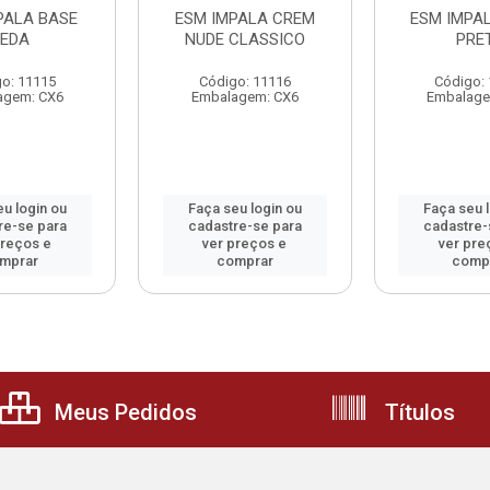
PALA BASE
ESM IMPALA CREM
ESM IMPA
EDA
NUDE CLASSICO
PRE
o: 11115
Código: 11116
Código:
agem: CX6
Embalagem: CX6
Embalage
u login ou
Faça seu login ou
Faça seu 
re-se para
cadastre-se para
cadastre-
preços e
ver preços e
ver pre
mprar
comprar
comp
Meus Pedidos
Títulos