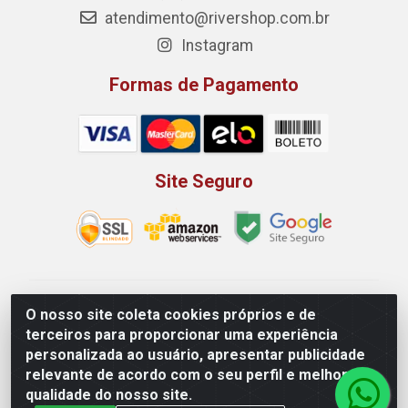
atendimento@rivershop.com.br
Instagram
Formas de Pagamento
Site Seguro
Rio Vermelho Distribuição de Alimentos LTDA - Rodovia
O nosso site coleta cookies próprios e de
BR, 153, KM 52 N 00 QD 00 LT 16 - Bairro Jardim
terceiros para proporcionar uma experiência
Eldorado, Anápolis/GO - CEP 75.045-190 - CNPJ
personalizada ao usuário, apresentar publicidade
10.912.900/0002-40
relevante de acordo com o seu perfil e melhorar a
qualidade do nosso site.