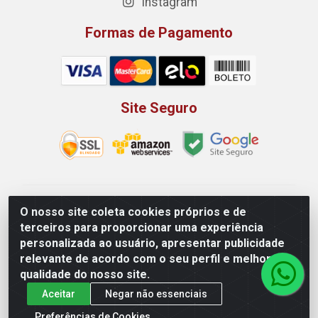
Instagram
Formas de Pagamento
Site Seguro
Rio Vermelho Distribuição de Alimentos LTDA - Rodovia
O nosso site coleta cookies próprios e de
BR, 153, KM 52 N 00 QD 00 LT 16 - Bairro Jardim
terceiros para proporcionar uma experiência
Eldorado, Anápolis/GO - CEP 75.045-190 - CNPJ
personalizada ao usuário, apresentar publicidade
10.912.900/0002-40
relevante de acordo com o seu perfil e melhorar a
qualidade do nosso site.
Aceitar
Negar não essenciais
Preferências de Cookies