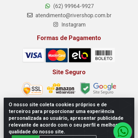
(62) 99964-9927
atendimento@rivershop.com.br
Instagram
Formas de Pagamento
Site Seguro
O nosso site coleta cookies próprios e de
terceiros para proporcionar uma experiência
Rio Vermelho Distribuição de Alimentos LTDA - Rodovia BR,
personalizada ao usuário, apresentar publicidade
153, KM 52 N 00 QD 00 LT 16 - Bairro Jardim Eldorado,
relevante de acordo com o seu perfil e melhorar a
Anápolis/GO - CEP 75.045-190 - CNPJ 10.912.900/0002-40
qualidade do nosso site.