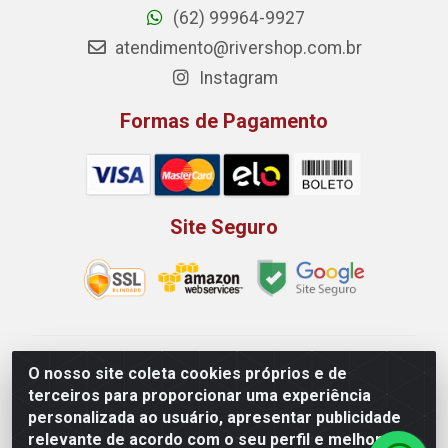
(62) 99964-9927
atendimento@rivershop.com.br
Instagram
Formas de Pagamento
Site Seguro
Rio Vermelho Distribuição de Alimentos LTDA - Rodovia
O nosso site coleta cookies próprios e de
BR, 153, KM 52 N 00 QD 00 LT 16 - Bairro Jardim
terceiros para proporcionar uma experiência
Eldorado, Anápolis/GO - CEP 75.045-190 - CNPJ
personalizada ao usuário, apresentar publicidade
10.912.900/0002-40
relevante de acordo com o seu perfil e melhorar a