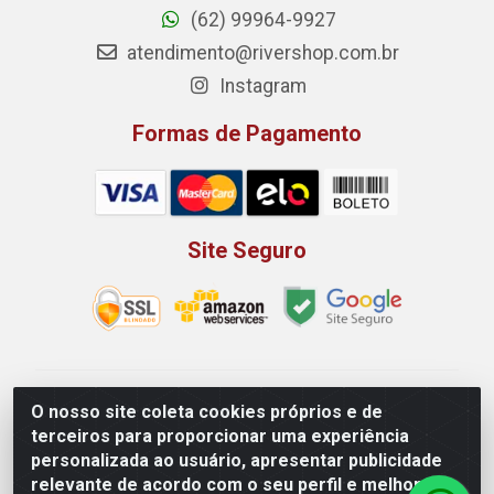
(62) 99964-9927
atendimento@rivershop.com.br
Instagram
Formas de Pagamento
Site Seguro
Rio Vermelho Distribuição de Alimentos LTDA - Rodovia
O nosso site coleta cookies próprios e de
BR, 153, KM 52 N 00 QD 00 LT 16 - Bairro Jardim
terceiros para proporcionar uma experiência
Eldorado, Anápolis/GO - CEP 75.045-190 - CNPJ
personalizada ao usuário, apresentar publicidade
10.912.900/0002-40
relevante de acordo com o seu perfil e melhorar a