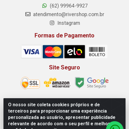
(62) 99964-9927
atendimento@rivershop.com.br
Instagram
Formas de Pagamento
Site Seguro
O nosso site coleta cookies próprios e de
Rio Vermelho Distribuição de Alimentos LTDA - Rodovia BR,
terceiros para proporcionar uma experiência
153, KM 52 N 00 QD 00 LT 16 - Bairro Jardim Eldorado,
personalizada ao usuário, apresentar publicidade
Anápolis/GO - CEP 75.045-190 - CNPJ 10.912.900/0002-40
relevante de acordo com o seu perfil e melhorar a