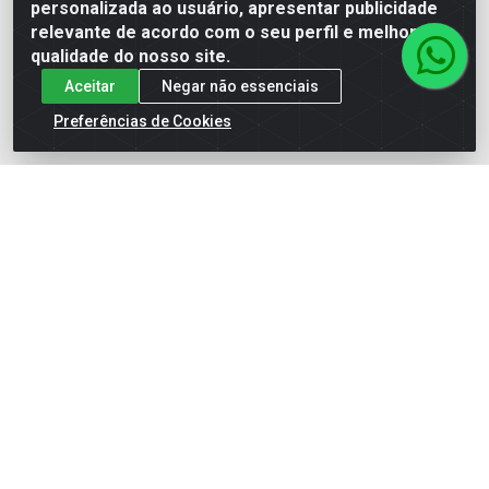
personalizada ao usuário, apresentar publicidade
(62) 99964-9927
relevante de acordo com o seu perfil e melhorar a
atendimento@rivershop.com.br
qualidade do nosso site.
Instagram
Aceitar
Negar não essenciais
Preferências de Cookies
Formas de Pagamento
Site Seguro
Rio Vermelho Distribuição de Alimentos LTDA - Rodovia BR,
153, KM 52 N 00 QD 00 LT 16 - Bairro Jardim Eldorado,
Anápolis/GO - CEP 75.045-190 - CNPJ 10.912.900/0002-40