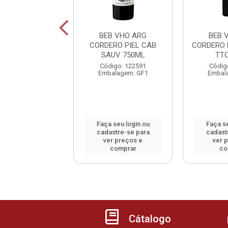
B VHO ARG
BEB VHO ARG
BEB 
ICHE MALBEC
CORDERO PIEL CAB
CORDERO 
750ML
SAUV 750ML
TT
digo: 63910
Código: 122591
Códig
alagem: GF1
Embalagem: GF1
Embal
 seu login ou
Faça seu login ou
Faça se
astre-se para
cadastre-se para
cadast
er preços e
ver preços e
ver 
comprar
comprar
co
Cátalogo