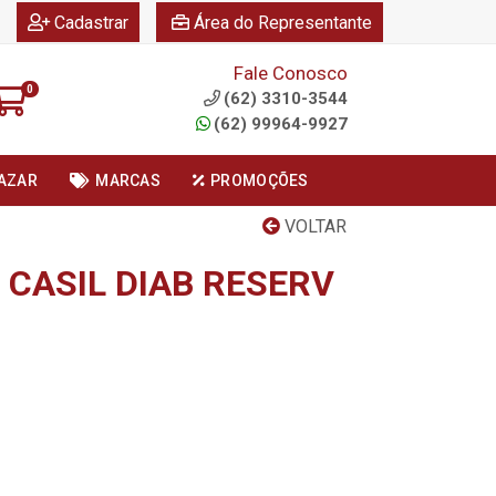
|
|
Cadastrar
Área do Representante
Fale Conosco
0
(62) 3310-3544
(62) 99964-9927
AZAR
MARCAS
PROMOÇÕES
VOLTAR
 CASIL DIAB RESERV