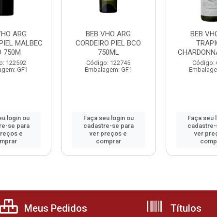
VHO ARG
BEB VHO ARG
BEB VH
PIEL MALBEC
CORDEIRO PIEL BCO
TRAPI
O 750M
750ML
CHARDONN
o: 122592
Código: 122745
Código:
agem: GF1
Embalagem: GF1
Embalage
u login ou
Faça seu login ou
Faça seu 
re-se para
cadastre-se para
cadastre-
preços e
ver preços e
ver pre
mprar
comprar
comp
Meus Pedidos
Títulos