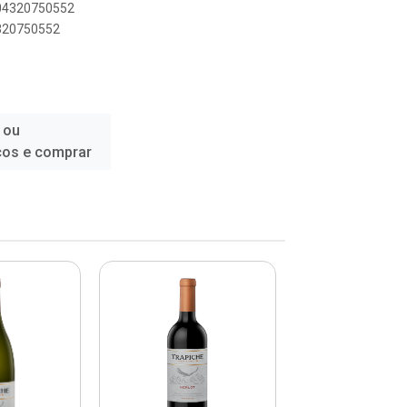
804320750552
4320750552
 ou
ços e comprar