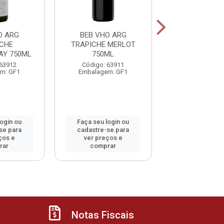
O ARG
BEB VHO ARG
BEB VHO 
CHE
TRAPICHE MERLOT
TRAPICHE M
AY 750ML
750ML
750ML
 63912
Código: 63911
Código: 63
m: GF1
Embalagem: GF1
Embalagem:
login ou
Faça seu login ou
Faça seu log
se para
cadastre-se para
cadastre-se 
ços e
ver preços e
ver preços
rar
comprar
comprar
Notas Fiscais