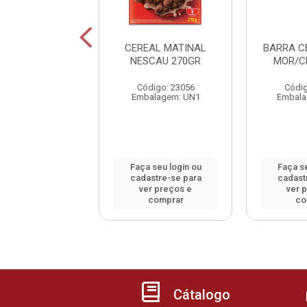
 CEREAIS TRIO
CEREAL MATINAL
BARRA C
/BAN/MEL 20G
NESCAU 270GR
MOR/C
digo: 47184
Código: 23056
Códig
alagem: DP12
Embalagem: UN1
Embala
 seu login ou
Faça seu login ou
Faça se
astre-se para
cadastre-se para
cadast
er preços e
ver preços e
ver 
comprar
comprar
co
Cátalogo