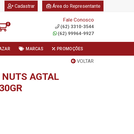
|
|
Cadastrar
Área do Representante
Fale Conosco
0
(62) 3310-3544
(62) 99964-9927
AZAR
MARCAS
PROMOÇÕES
VOLTAR
 NUTS AGTAL
X30GR