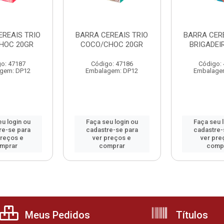
EREAIS TRIO
BARRA CEREAIS TRIO
BARRA CERE
HOC 20GR
COCO/CHOC 20GR
BRIGADEI
o: 47187
Código: 47186
Código:
gem: DP12
Embalagem: DP12
Embalage
u login ou
Faça seu login ou
Faça seu 
re-se para
cadastre-se para
cadastre-
preços e
ver preços e
ver pre
mprar
comprar
comp
Meus Pedidos
Títulos