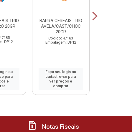
AIS TRIO
BARRA CEREAIS TRIO
BARRA CEREAI
RO 20GR
AVELA/CAST/CHOC
AVEIA/BAN/M
20GR
 47185
Código: 47
Código: 47183
m: DP12
Embalagem: 
Embalagem: DP12
login ou
Faça seu login ou
Faça seu log
se para
cadastre-se para
cadastre-se 
ços e
ver preços e
ver preços
rar
comprar
comprar
Notas Fiscais