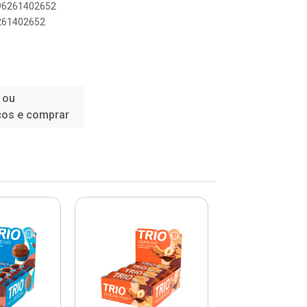
896261402652
6261402652
 ou
ços e comprar