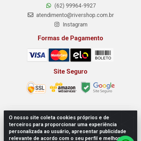
(62) 99964-9927
atendimento@rivershop.com.br
Instagram
Formas de Pagamento
Site Seguro
Rio Vermelho Distribuição de Alimentos LTDA - Rodovia
O nosso site coleta cookies próprios e de
BR, 153, KM 52 N 00 QD 00 LT 16 - Bairro Jardim
terceiros para proporcionar uma experiência
Eldorado, Anápolis/GO - CEP 75.045-190 - CNPJ
personalizada ao usuário, apresentar publicidade
10.912.900/0002-40
relevante de acordo com o seu perfil e melhorar a