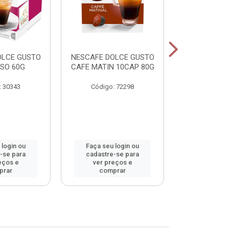
OLCE GUSTO
NESCAFE DOLCE GUSTO
NESCAFE DO
SO 60G
CAFE MATIN 10CAP 80G
LAT MACCHI
: 30343
Código: 72298
Código:
 login ou
Faça seu login ou
Faça seu 
-se para
cadastre-se para
cadastre
eços e
ver preços e
ver pr
prar
comprar
comp