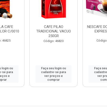
LA CAFE
CAFE PILAO
NESCAFE D
LOR C/0010
TRADICIONAL VACUO
EXPRES
250GR
: 46825
Código
Código: 46820
 login ou
Faça seu login ou
Faça seu
e-se para
cadastre-se para
cadastre
reços e
ver preços e
ver pr
prar
comprar
com