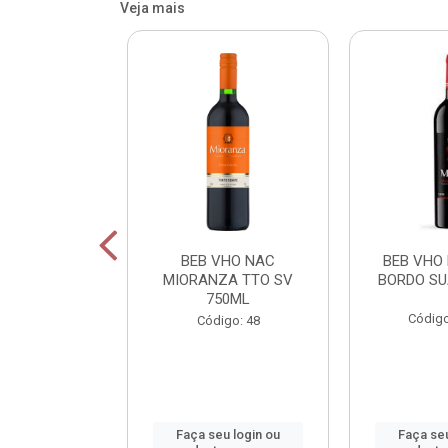
Veja mais
OR FIU FIU
BEB VHO NAC
BEB VHO
A DE LIMAO
MIORANZA TTO SV
BORDO SU
50M
750ML
Código
: 800165
Código: 48
u login ou
Faça seu login ou
Faça seu