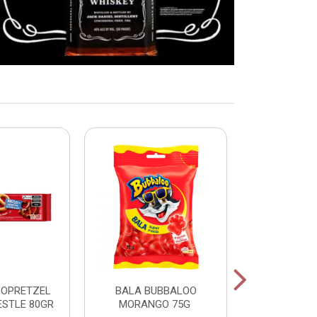
COPRETZEL
BALA BUBBALOO
CHICLE
ESTLE 80GR
MORANGO 75G
HORTELA