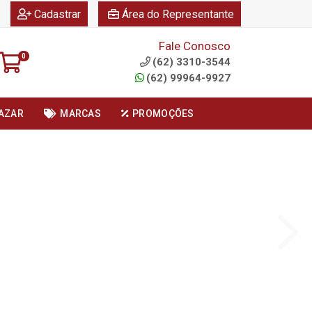
|
|
Cadastrar
Área do Representante
Fale Conosco
0
(62) 3310-3544
(62) 99964-9927
AZAR
MARCAS
PROMOÇÕES