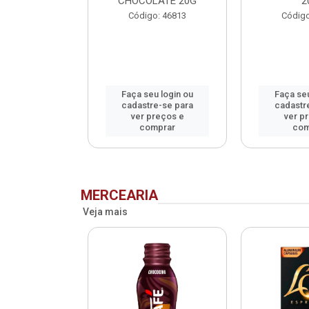
CHOCOLATE 20G
2
o: 75993
Código: 46813
Código
u login ou
Faça seu login ou
Faça seu
e-se para
cadastre-se para
cadastr
reços e
ver preços e
ver p
mprar
comprar
com
MERCEARIA
Veja mais