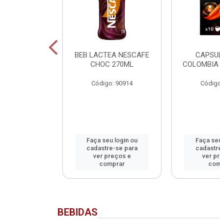
SCAFE
BEB LACTEA NESCAFE
CAPSU
NADO SACHET
CHOC 270ML
COLOMBIA 
40G
Código: 90914
Código
o: 90913
u login ou
Faça seu login ou
Faça seu
e-se para
cadastre-se para
cadastr
reços e
ver preços e
ver p
mprar
comprar
com
BEBIDAS