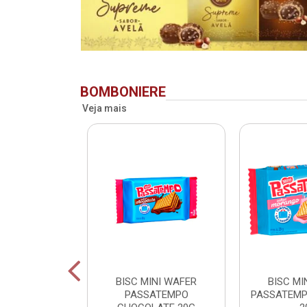
BOMBONIERE
Veja mais
RIDENT BAG
BISC MINI WAFER
BISC MI
 LV + PG -
PASSATEMPO
PASSATEM