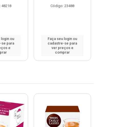
: 48218
Código: 23488
Código
 login ou
Faça seu login ou
Faça seu 
-se para
cadastre-se para
cadastre
eços e
ver preços e
ver pr
prar
comprar
comp