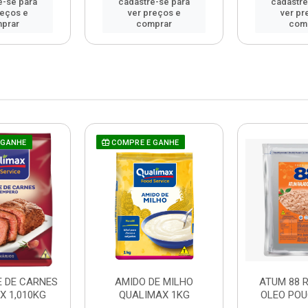
e-se para
cadastre-se para
cadastre
reços e
ver preços e
ver pr
prar
comprar
com
 GANHE
COMPRE E GANHE
 DE CARNES
AMIDO DE MILHO
ATUM 88 
X 1,010KG
QUALIMAX 1KG
OLEO POU