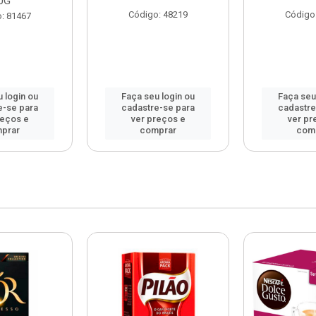
0G
Código: 48219
Código
: 81467
 login ou
Faça seu login ou
Faça seu
e-se para
cadastre-se para
cadastre
reços e
ver preços e
ver pr
prar
comprar
com