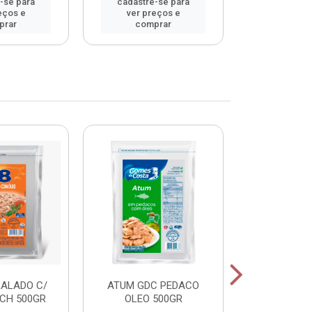
-se para
cadastre-se para
cadastre
eços e
ver preços e
ver pr
prar
comprar
comp
RALADO C/
ATUM GDC PEDACO
ATUM GDC
CH 500GR
OLEO 500GR
OLEO 