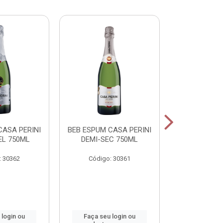
CASA PERINI
BEB ESPUM CASA PERINI
BEB ESPUM C
L 750ML
DEMI-SEC 750ML
BRUT CHAM
: 30362
Código: 30361
Código:
 login ou
Faça seu login ou
Faça seu 