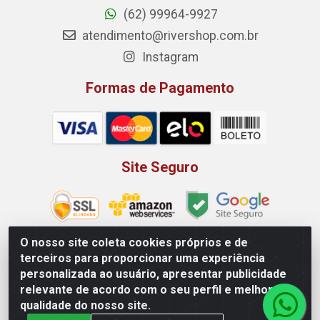
(62) 99964-9927
atendimento@rivershop.com.br
Instagram
Formas de Pagamento
Site Seguro
O nosso site coleta cookies próprios e de
terceiros para proporcionar uma experiência
Rio Vermelho Distribuição de Alimentos LTDA - Rodovia BR,
personalizada ao usuário, apresentar publicidade
153, KM 52 N 00 QD 00 LT 16 - Bairro Jardim Eldorado,
relevante de acordo com o seu perfil e melhorar a
Anápolis/GO - CEP 75.045-190 - CNPJ 10.912.900/0002-40
qualidade do nosso site.