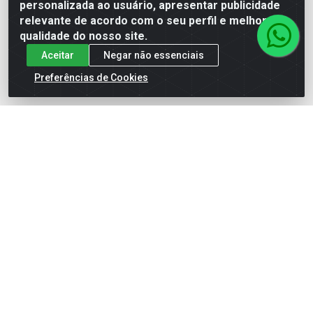
personalizada ao usuário, apresentar publicidade
(62) 99964-9927
relevante de acordo com o seu perfil e melhorar a
atendimento@rivershop.com.br
qualidade do nosso site.
Instagram
Aceitar
Negar não essenciais
Preferências de Cookies
Formas de Pagamento
Site Seguro
Rio Vermelho Distribuição de Alimentos LTDA - Rodovia BR,
153, KM 52 N 00 QD 00 LT 16 - Bairro Jardim Eldorado,
Anápolis/GO - CEP 75.045-190 - CNPJ 10.912.900/0002-40