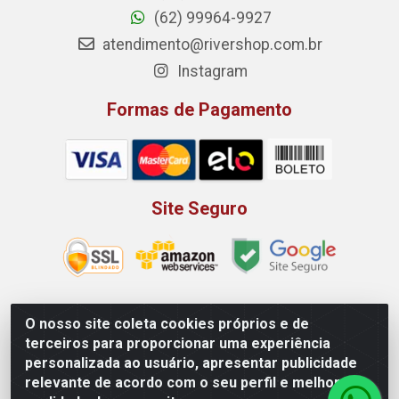
(62) 99964-9927
atendimento@rivershop.com.br
Instagram
Formas de Pagamento
Site Seguro
O nosso site coleta cookies próprios e de
Rio Vermelho Distribuição de Alimentos LTDA - Rodovia BR,
terceiros para proporcionar uma experiência
153, KM 52 N 00 QD 00 LT 16 - Bairro Jardim Eldorado,
personalizada ao usuário, apresentar publicidade
Anápolis/GO - CEP 75.045-190 - CNPJ 10.912.900/0002-40
relevante de acordo com o seu perfil e melhorar a