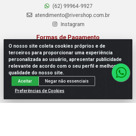
(62) 99964-9927
atendimento@rivershop.com.br
Instagram
Formas de Pagamento
O nosso site coleta cookies próprios e de
terceiros para proporcionar uma experiência
personalizada ao usuário, apresentar publicidade
relevante de acordo com o seu perfil e melhorar a
Site Seguro
qualidade do nosso site.
Aceitar
Negar não essenciais
Preferências de Cookies
Rio Vermelho Distribuição de Alimentos LTDA - Rodovia BR,
153, KM 52 N 00 QD 00 LT 16 - Bairro Jardim Eldorado,
Anápolis/GO - CEP 75.045-190 - CNPJ 10.912.900/0002-40