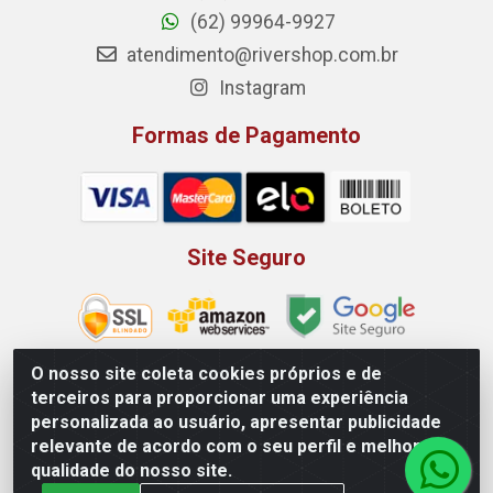
(62) 99964-9927
atendimento@rivershop.com.br
Instagram
Formas de Pagamento
Site Seguro
O nosso site coleta cookies próprios e de
terceiros para proporcionar uma experiência
Rio Vermelho Distribuição de Alimentos LTDA - Rodovia BR,
personalizada ao usuário, apresentar publicidade
153, KM 52 N 00 QD 00 LT 16 - Bairro Jardim Eldorado,
relevante de acordo com o seu perfil e melhorar a
Anápolis/GO - CEP 75.045-190 - CNPJ 10.912.900/0002-40
qualidade do nosso site.