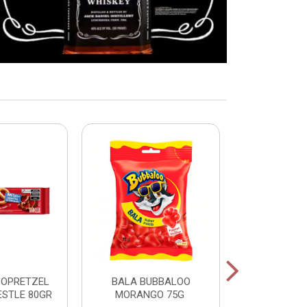
COPRETZEL
BALA BUBBALOO
CHICLE
ESTLE 80GR
MORANGO 75G
HORTELA