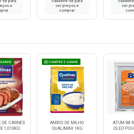
e-se para
cadastre-se para
cadastre
reços e
ver preços e
ver pr
prar
comprar
com
 GANHE
COMPRE E GANHE
 DE CARNES
AMIDO DE MILHO
ATUM 88 
X 1,010KG
QUALIMAX 1KG
OLEO POU