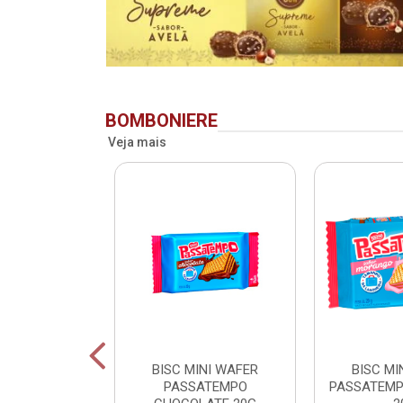
BOMBONIERE
Veja mais
RIDENT BAG
BISC MINI WAFER
BISC MI
 LV + PG -
PASSATEMPO
PASSATEM