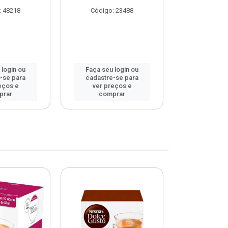
: 48218
Código: 23488
Código
 login ou
Faça seu login ou
Faça seu 
-se para
cadastre-se para
cadastre
eços e
ver preços e
ver pr
prar
comprar
comp