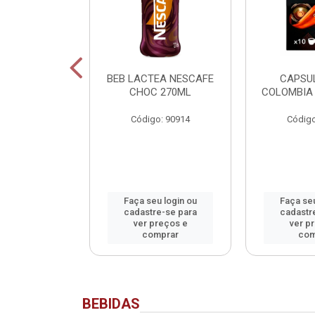
SCAFE
BEB LACTEA NESCAFE
CAPSU
NADO SACHET
CHOC 270ML
COLOMBIA 
40G
Código: 90914
Código
o: 90913
u login ou
Faça seu login ou
Faça seu
e-se para
cadastre-se para
cadastr
reços e
ver preços e
ver p
mprar
comprar
com
BEBIDAS