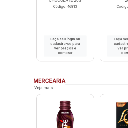
CHOCOLATE 20G
2
o: 75993
Código: 46813
Código
u login ou
Faça seu login ou
Faça seu
e-se para
cadastre-se para
cadastr
reços e
ver preços e
ver p
mprar
comprar
com
MERCEARIA
Veja mais