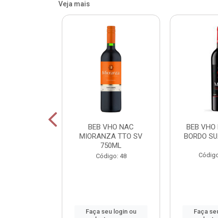
Veja mais
OR FIU FIU
BEB VHO NAC
BEB VHO
A DE LIMAO
MIORANZA TTO SV
BORDO SU
50M
750ML
Código
: 800165
Código: 48
u login ou
Faça seu login ou
Faça seu