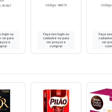
0G
Código: 48219
Código
: 81467
 login ou
Faça seu login ou
Faça seu
e-se para
cadastre-se para
cadastre
reços e
ver preços e
ver pr
prar
comprar
com