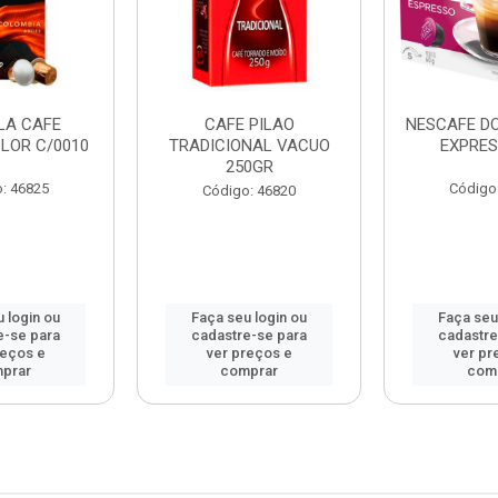
LA CAFE
CAFE PILAO
NESCAFE D
LOR C/0010
TRADICIONAL VACUO
EXPRES
250GR
: 46825
Código
Código: 46820
 login ou
Faça seu login ou
Faça seu
e-se para
cadastre-se para
cadastre
reços e
ver preços e
ver pr
prar
comprar
com