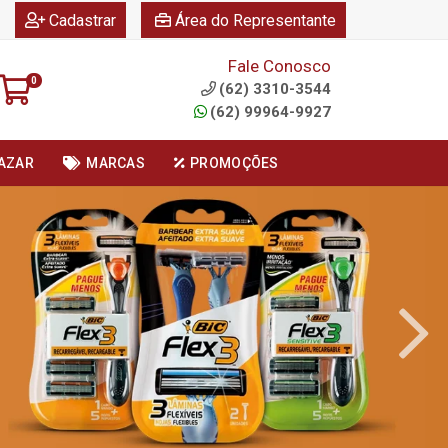
|
|
Cadastrar
Área do Representante
Fale Conosco
0
(62) 3310-3544
(62) 99964-9927
AZAR
MARCAS
PROMOÇÕES