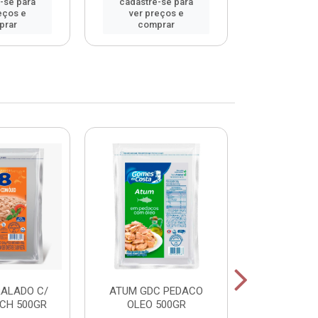
-se para
cadastre-se para
cadastre
eços e
ver preços e
ver pr
prar
comprar
comp
RALADO C/
ATUM GDC PEDACO
ATUM GDC
CH 500GR
OLEO 500GR
OLEO 