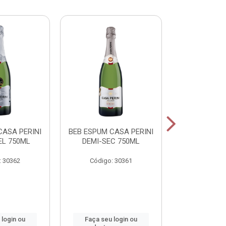
CASA PERINI
BEB ESPUM CASA PERINI
BEB ESPUM C
L 750ML
DEMI-SEC 750ML
BRUT CHAM
: 30362
Código: 30361
Código:
 login ou
Faça seu login ou
Faça seu 