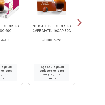
OLCE GUSTO
NESCAFE DOLCE GUSTO
NESCAFE DO
SO 60G
CAFE MATIN 10CAP 80G
LAT MACCHI
: 30343
Código: 72298
Código:
 login ou
Faça seu login ou
Faça seu 
-se para
cadastre-se para
cadastre
eços e
ver preços e
ver pr
prar
comprar
comp