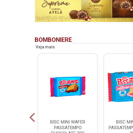
BOMBONIERE
Veja mais
RIDENT BAG
BISC MINI WAFER
BISC MI
 LV + PG -
PASSATEMPO
PASSATEM