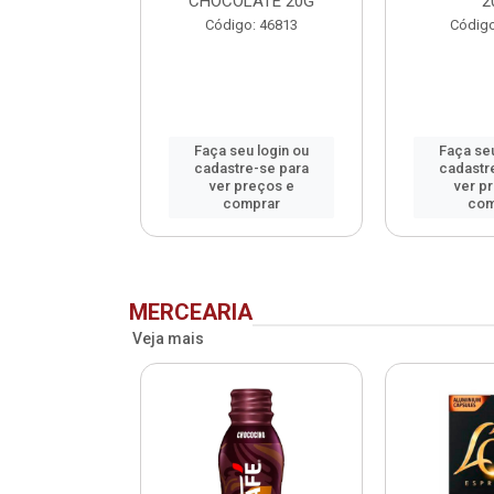
CHOCOLATE 20G
2
o: 75993
Código: 46813
Código
u login ou
Faça seu login ou
Faça seu
e-se para
cadastre-se para
cadastr
reços e
ver preços e
ver p
mprar
comprar
com
MERCEARIA
Veja mais