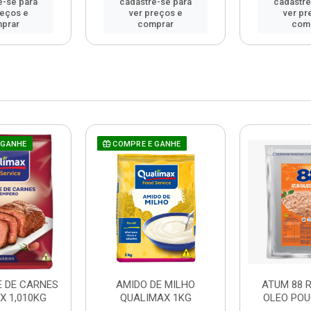
e-se para
cadastre-se para
cadastre
reços e
ver preços e
ver pr
prar
comprar
com
 GANHE
COMPRE E GANHE
 DE CARNES
AMIDO DE MILHO
ATUM 88 
X 1,010KG
QUALIMAX 1KG
OLEO POU