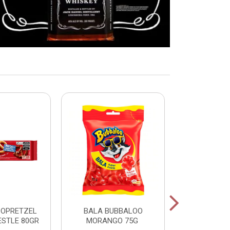
COPRETZEL
BALA BUBBALOO
CHICLE
ESTLE 80GR
MORANGO 75G
HORTELA