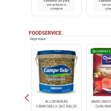
e-se para
cadastre-se para
cadastr
reços e
ver preços e
ver p
mprar
comprar
com
FOODSERVICE
Veja mais
COMPRE E
 CAMPOBELO
ALCAPARRAS
AMACIANTE
 M 2KG BALDE
CAMPOBELO 2KG BALDE
QUALIMA