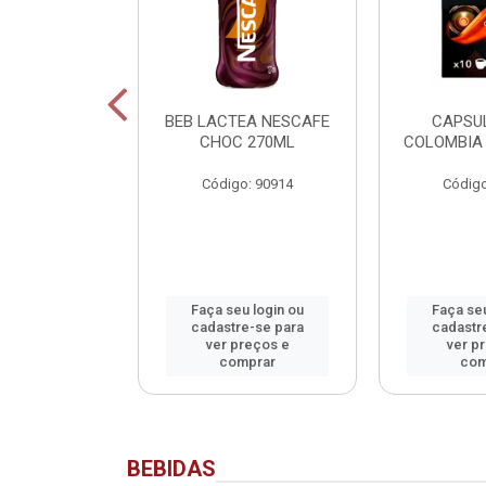
SCAFE
BEB LACTEA NESCAFE
CAPSU
NADO SACHET
CHOC 270ML
COLOMBIA 
40G
Código: 90914
Código
o: 90913
u login ou
Faça seu login ou
Faça seu
e-se para
cadastre-se para
cadastr
reços e
ver preços e
ver p
mprar
comprar
com
BEBIDAS