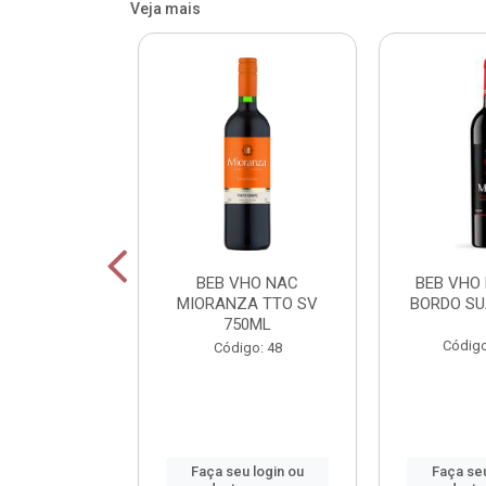
Veja mais
OR FIU FIU
BEB VHO NAC
BEB VHO
OS 750ML
MIORANZA TTO SV
BORDO SU
750ML
o: 42400
Código
Código: 48
u login ou
Faça seu login ou
Faça seu