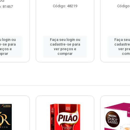
0G
Código: 48219
Código
: 81467
 login ou
Faça seu login ou
Faça seu
e-se para
cadastre-se para
cadastre
reços e
ver preços e
ver pr
prar
comprar
com