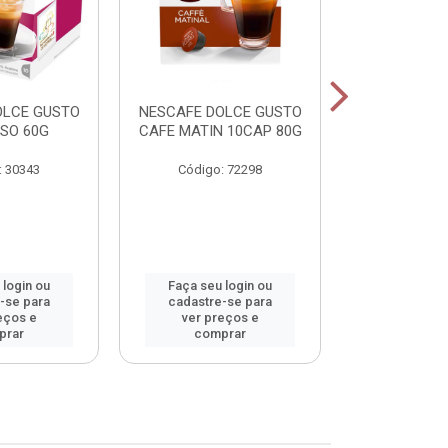
OLCE GUSTO
NESCAFE DOLCE GUSTO
NESCAFE DO
SO 60G
CAFE MATIN 10CAP 80G
LAT MACCHI
: 30343
Código: 72298
Código:
 login ou
Faça seu login ou
Faça seu 
-se para
cadastre-se para
cadastre
eços e
ver preços e
ver pr
prar
comprar
comp