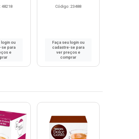
: 48218
Código: 23488
Código
 login ou
Faça seu login ou
Faça seu 
-se para
cadastre-se para
cadastre
eços e
ver preços e
ver pr
prar
comprar
comp