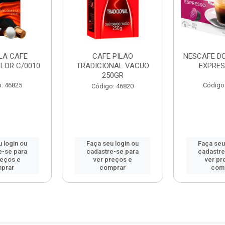
LA CAFE
CAFE PILAO
NESCAFE D
LOR C/0010
TRADICIONAL VACUO
EXPRES
250GR
: 46825
Código
Código: 46820
 login ou
Faça seu login ou
Faça seu
e-se para
cadastre-se para
cadastre
reços e
ver preços e
ver pr
prar
comprar
com