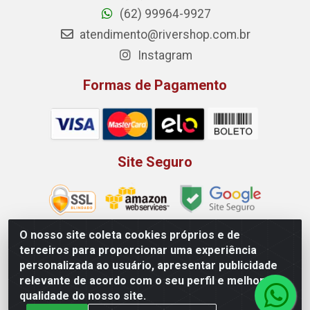
(62) 99964-9927
atendimento@rivershop.com.br
Instagram
Formas de Pagamento
Site Seguro
O nosso site coleta cookies próprios e de
terceiros para proporcionar uma experiência
Rio Vermelho Distribuição de Alimentos LTDA - Rodovia BR,
personalizada ao usuário, apresentar publicidade
153, KM 52 N 00 QD 00 LT 16 - Bairro Jardim Eldorado,
relevante de acordo com o seu perfil e melhorar a
Anápolis/GO - CEP 75.045-190 - CNPJ 10.912.900/0002-40
qualidade do nosso site.